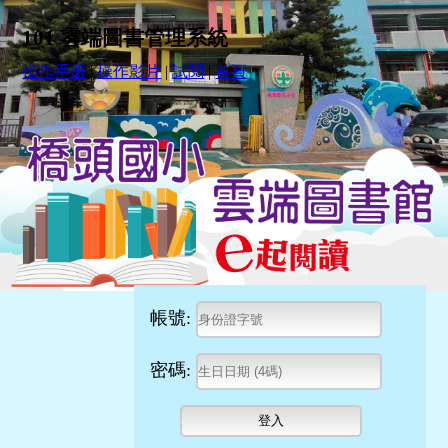
101 雲端圖書管理系統
操作手册
|
操作影片
|
試閱
|
首頁
帳號:
密碼: